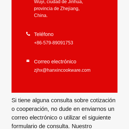
Wuyi, ciudad de Jinhua,
provincia de Zhejiang,
China.

Teléfono
+86-579-89091753
Correo electrónico

zjhx@hanxincookware.com
Si tiene alguna consulta sobre cotización
o cooperación, no dude en enviarnos un
correo electrónico o utilizar el siguiente
formulario de consulta. Nuestro