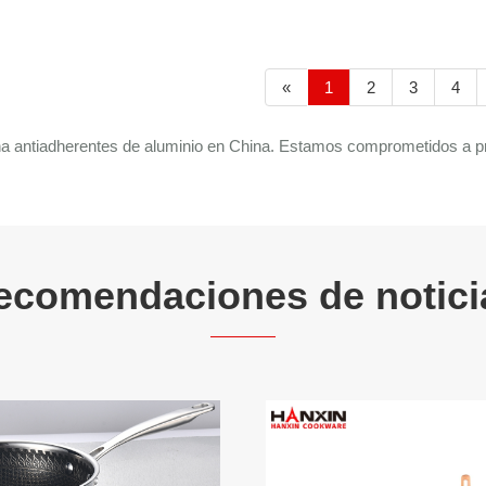
«
1
2
3
4
na antiadherentes de aluminio en China. Estamos comprometidos a pro
ecomendaciones de notici