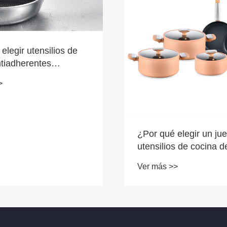
elegir utensilios de
ntiadherentes
os de acero de tres
>
ra cocinas modernas?
¿Por qué elegir un ju
utensilios de cocina d
cerámica de aluminio 
Ver más >>
cocina moderna?