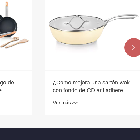

ego de
¿Cómo mejora una sartén wok
e
con fondo de CD antiadherente
para la
de aluminio el rendimiento de
Ver más >>
la fritura?