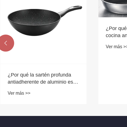
¿Por qué 
cocina a
compuest

Ver más >
capas pa
¿Por qué la sartén profunda
antiadherente de aluminio es la
mejor opción para la cocina
Ver más >>
moderna?