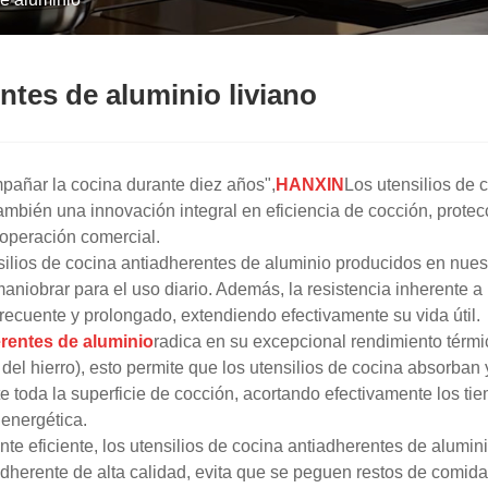
ntes de aluminio liviano
añar la cocina durante diez años",
HANXIN
Los utensilios de 
ambién una innovación integral en eficiencia de cocción, protec
ooperación comercial.
silios de cocina antiadherentes de aluminio producidos en nuest
aniobrar para el uso diario. Además, la resistencia inherente a 
recuente y prolongado, extendiendo efectivamente su vida útil.
erentes de aluminio
radica en su excepcional rendimiento térmi
 del hierro), esto permite que los utensilios de cocina absorban
nte toda la superficie de cocción, acortando efectivamente los 
 energética.
te eficiente, los utensilios de cocina antiadherentes de alumin
adherente de alta calidad, evita que se peguen restos de comida.