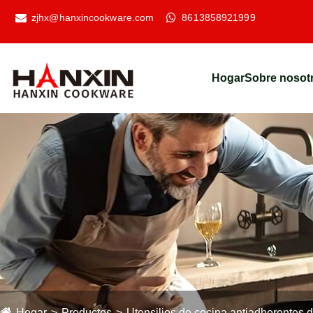
zjhx@hanxincookware.com
8613858921999
Hogar
Sobre nosot
Hogar
Productos
Utensilios de cocina antiadherentes 