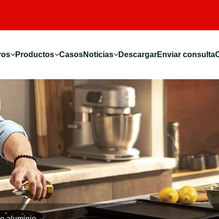
ros
Productos
Casos
Noticias
Descargar
Enviar consulta
de aluminio