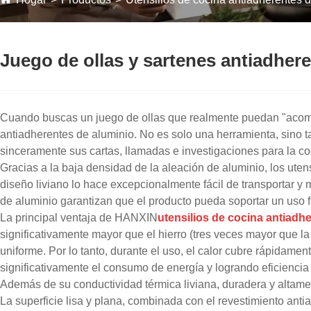
Juego de ollas y sartenes antiadhere
Cuando buscas un juego de ollas que realmente puedan "acomp
antiadherentes de aluminio. No es solo una herramienta, sino t
sinceramente sus cartas, llamadas e investigaciones para la c
Gracias a la baja densidad de la aleación de aluminio, los uten
diseño liviano lo hace excepcionalmente fácil de transportar y m
de aluminio garantizan que el producto pueda soportar un uso f
La principal ventaja de HANXIN
utensilios de cocina antiadh
significativamente mayor que el hierro (tres veces mayor que la
uniforme. Por lo tanto, durante el uso, el calor cubre rápidame
significativamente el consumo de energía y logrando eficiencia
Además de su conductividad térmica liviana, duradera y altamen
La superficie lisa y plana, combinada con el revestimiento anti