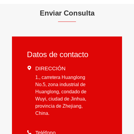
Enviar Consulta
Datos de contacto

DIRECCIÓN
1., carretera Huanglong
No.5, zona industrial de
Huanglong, condado de
Wuyi, ciudad de Jinhua,
provincia de Zhejiang,
China.

Teléfono