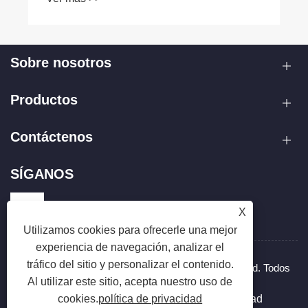
Sobre nosotros
Productos
Contáctenos
SÍGANOS
X
Utilizamos cookies para ofrecerle una mejor
experiencia de navegación, analizar el
tráfico del sitio y personalizar el contenido.
Copyright © 2025 Zhejiang Hanxin Cookware Co., Ltd. Todos
Al utilizar este sitio, acepta nuestro uso de
los derechos reservados.
Links
Sitemap
RSS
XML
política de privacidad
cookies.
política de privacidad