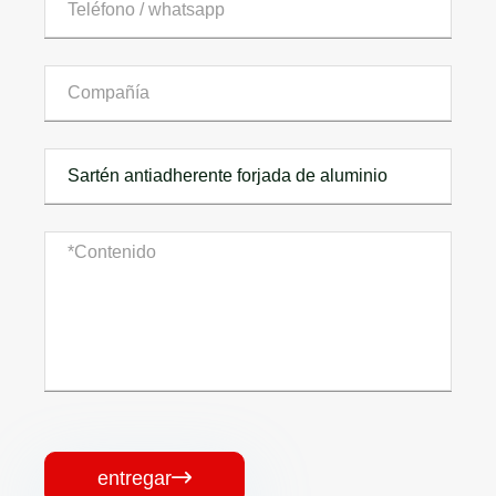
entregar
