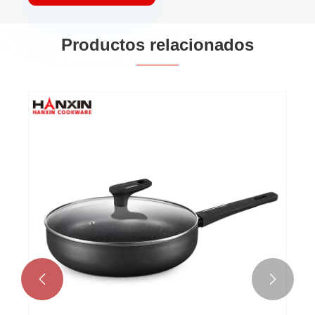
Productos relacionados
Sartén antiadherente prensada de aluminio
Ver más >>

