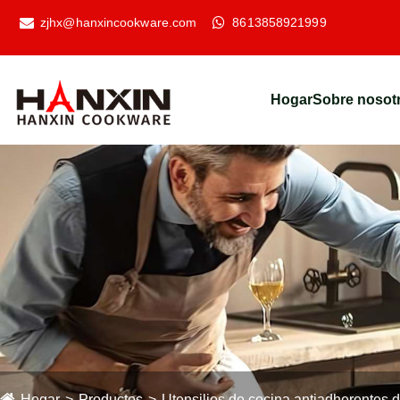
zjhx@hanxincookware.com
8613858921999
Hogar
Sobre nosot
Hogar
Productos
Utensilios de cocina antiadherentes 