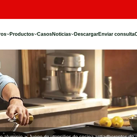
ros
Productos
Casos
Noticias
Descargar
Enviar consulta
de aluminio
Juego de utensilios de cocina antiadherentes de 