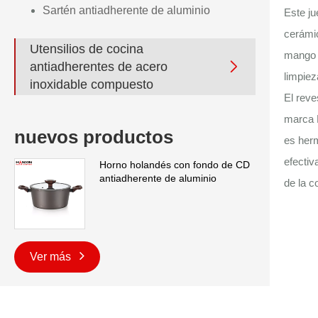
Sartén antiadherente de aluminio
Este ju
cerámic
Utensilios de cocina
mango d

antiadherentes de acero
limpiez
inoxidable compuesto
El reve
marca P
nuevos productos
es herm
efectiv
Horno holandés con fondo de CD
antiadherente de aluminio
de la c
Ver más