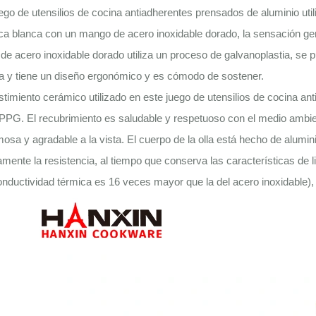
ego de utensilios de cocina antiadherentes prensados ​​de aluminio uti
a blanca con un mango de acero inoxidable dorado, la sensación gene
e acero inoxidable dorado utiliza un proceso de galvanoplastia, se pu
a y tiene un diseño ergonómico y es cómodo de sostener.
stimiento cerámico utilizado en este juego de utensilios de cocina ant
PG. El recubrimiento es saludable y respetuoso con el medio ambien
osa y agradable a la vista. El cuerpo de la olla está hecho de alum
amente la resistencia, al tiempo que conserva las características de l
onductividad térmica es 16 veces mayor que la del acero inoxidable),