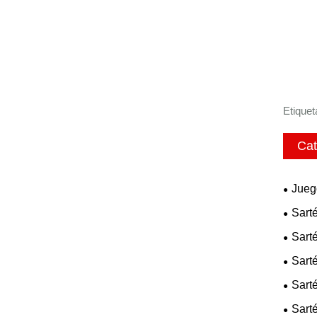
Etiquet
Cat
Jueg
Sart
Sart
Sarté
Sart
Sart