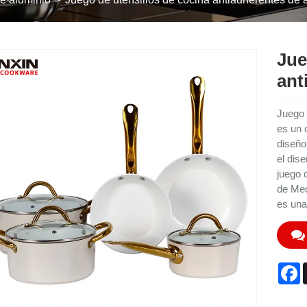
Jue
ant
Juego 
es un 
diseño
el dis
juego 
de Med
es una
F