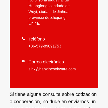
No.5, zona industrial de
Huanglong, condado de
Wuyi, ciudad de Jinhua,
provincia de Zhejiang,
China.

Teléfono
+86-579-89091753
Correo electrónico

zjhx@hanxincookware.com
Si tiene alguna consulta sobre cotización
o cooperación, no dude en enviarnos un