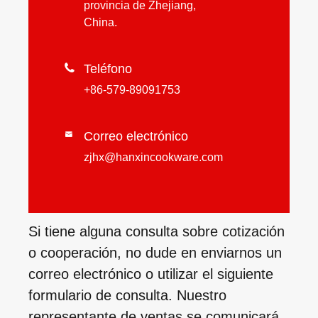
provincia de Zhejiang,
China.

Teléfono
+86-579-89091753
Correo electrónico

zjhx@hanxincookware.com
Si tiene alguna consulta sobre cotización
o cooperación, no dude en enviarnos un
correo electrónico o utilizar el siguiente
formulario de consulta. Nuestro
representante de ventas se comunicará