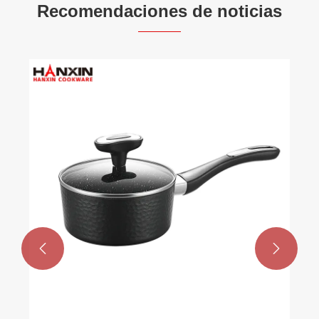
Recomendaciones de noticias
¿Por qué los ut
cerámica y alum
para su cocina?
Ver más >>

