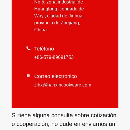
No.5, zona industrial de
Huanglong, condado de
Wuyi, ciudad de Jinhua,
provincia de Zhejiang,
China.

Teléfono
+86-579-89091753
Correo electrónico

zjhx@hanxincookware.com
Si tiene alguna consulta sobre cotización
o cooperación, no dude en enviarnos un