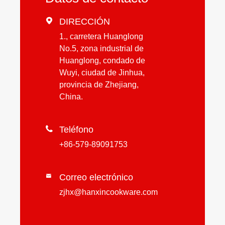

DIRECCIÓN
1., carretera Huanglong
No.5, zona industrial de
Huanglong, condado de
Wuyi, ciudad de Jinhua,
provincia de Zhejiang,
China.

Teléfono
+86-579-89091753
Correo electrónico

zjhx@hanxincookware.com