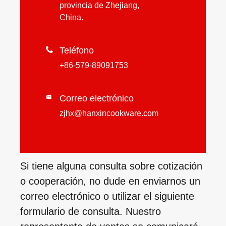
provincia de Zhejiang,
China.

Teléfono
+86-579-89091753
Correo electrónico

zjhx@hanxincookware.com
Si tiene alguna consulta sobre cotización
o cooperación, no dude en enviarnos un
correo electrónico o utilizar el siguiente
formulario de consulta. Nuestro